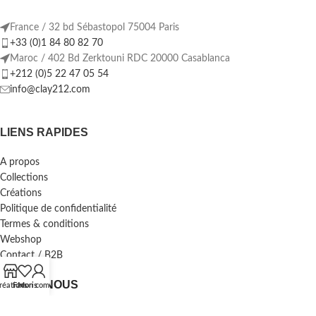
France / 32 bd Sébastopol 75004 Paris
+33 (0)1 84 80 82 70
Maroc / 402 Bd Zerktouni RDC 20000 Casablanca
+212 (0)5 22 47 05 54
info@clay212.com
LIENS RAPIDES
A propos
Collections
Créations
Politique de confidentialité
Termes & conditions
Webshop
Contact / B2B
SUIVEZ-NOUS
réations
Favoris
Mon compte