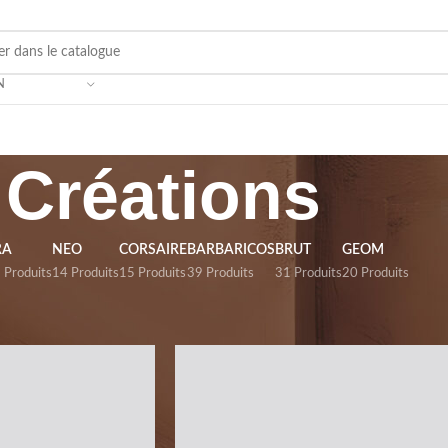
N
Créations
RA
NEO
CORSAIRE
BARBARICOS
BRUT
GEOM
 Produits
14 Produits
15 Produits
39 Produits
31 Produits
20 Produits
Afficher
12
24