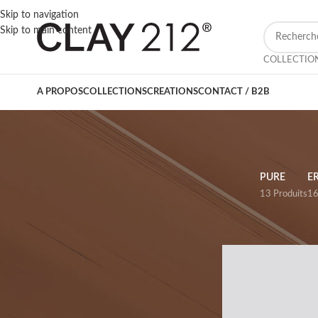
Skip to navigation
Skip to main content
COLLECTIO
A PROPOS
COLLECTIONS
CREATIONS
CONTACT / B2B
PURE
E
13 Produits
16
CATÉGORIE
Accueil
/
Créations
Cache Pot
4
Vase
123
Pot
7
Jarre
14