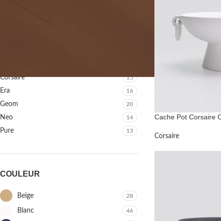
COLLECTION
Barbaricos
39
Brut
31
Corsaire
15
Era
16
Geom
20
Cache Pot Corsaire 
Neo
14
Pure
13
Corsaire
COULEUR
Beige
28
Blanc
46