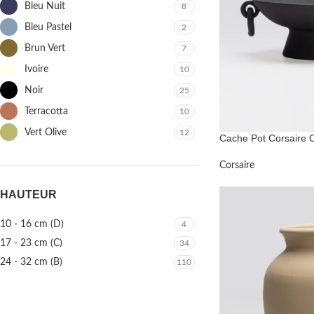
Bleu Nuit
8
Bleu Pastel
2
Brun Vert
7
Ivoire
10
Noir
25
Terracotta
10
Vert Olive
12
Cache Pot Corsaire 
Corsaire
HAUTEUR
10 - 16 cm (D)
4
17 - 23 cm (C)
34
24 - 32 cm (B)
110