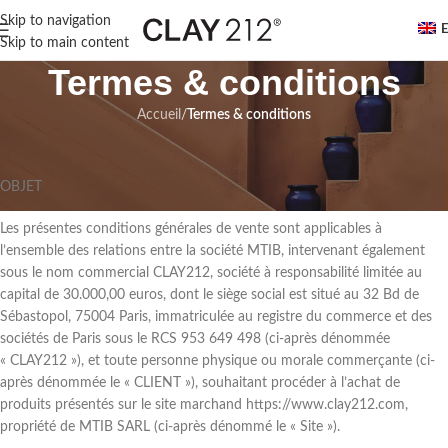
Skip to navigation
Skip to main content
Termes & conditions
Accueil
/
Termes & conditions
OBJET
Les présentes conditions générales de vente sont applicables à
l’ensemble des relations entre la société MTIB, intervenant également
sous le nom commercial CLAY212, société à responsabilité limitée au
capital de 30.000,00 euros, dont le siège social est situé au 32 Bd de
Sébastopol, 75004 Paris, immatriculée au registre du commerce et des
sociétés de Paris sous le RCS 953 649 498 (ci-après dénommée
« CLAY212 »), et toute personne physique ou morale commerçante (ci-
après dénommée le « CLIENT »), souhaitant procéder à l’achat de
produits présentés sur le site marchand https://www.clay212.com,
propriété de MTIB SARL (ci-après dénommé le « Site »).