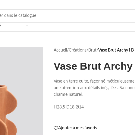
N
Accueil
/
Créations
/
Brut
/
Vase Brut Archy I B 
Vase Brut Archy 
Vase en terre cuite, façonné méticuleusemen
une attention aux détails inégalées. Sa con
charme naturel.
H28,5 D18 Ø14
Ajouter à mes favoris